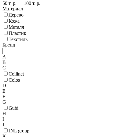
50 т. р. — 100 т. р.
Материал
Дерево
Кожа
Металл
Пластик
Текстиль
Бренд
A
B
C
Collinet
Colos
D
E
F
G
Gubi
H
I
J
JNL group
K