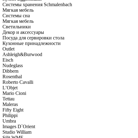
Системы хранения Schmalenbach
Мягкая мебель
Системы сна
Мягкая мебель
Светильники
Декор и аксессуары
Посуда для сервировки стола
Кухонные принадлежности
Outlet
Ashleigh&Burwood
Eisch
Nudeglass
Dibbern
Rosenthal
Roberto Cavalli
L’Objet
Mario Cioni
Tettau
Maleras
Fifty Eight
Philippi
Umbra
Images D`Orient
Studio William
Silit WMF