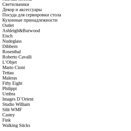
Светильники
Декор и аксессуары
Посуда для сервировки стола
Кухонные принадлежности
Outlet
Ashleigh&Burwood
Eisch
Nudeglass
Dibbern
Rosenthal
Roberto Cavalli
L’Objet
Mario Cioni
Tettau
Maleras
Fifty Eight
Philippi
Umbra
Images D`Orient
Studio William
Silit WMF
Castey
Fink
Walking Sticks