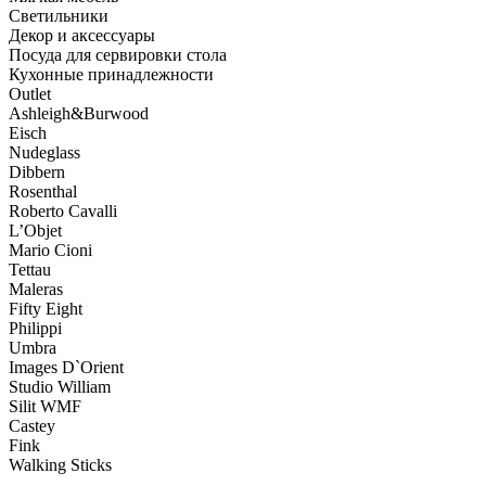
Светильники
Декор и аксессуары
Посуда для сервировки стола
Кухонные принадлежности
Outlet
Ashleigh&Burwood
Eisch
Nudeglass
Dibbern
Rosenthal
Roberto Cavalli
L’Objet
Mario Cioni
Tettau
Maleras
Fifty Eight
Philippi
Umbra
Images D`Orient
Studio William
Silit WMF
Castey
Fink
Walking Sticks