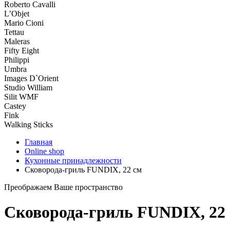
Roberto Cavalli
L’Objet
Mario Cioni
Tettau
Maleras
Fifty Eight
Philippi
Umbra
Images D`Orient
Studio William
Silit WMF
Castey
Fink
Walking Sticks
Главная
Online shop
Кухонные принадлежности
Сковорода-гриль FUNDIX, 22 см
Преображаем Ваше пространство
Сковорода-гриль FUNDIX, 22