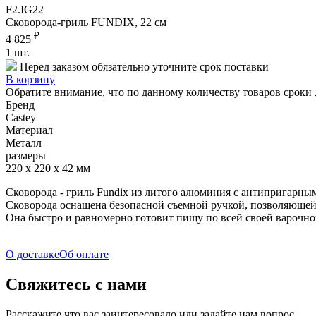
F2.IG22
Сковорода-гриль FUNDIX, 22 см
₽
4 825
1
шт.
Перед заказом обязательно уточните срок поставки
В корзину
Обратите внимание, что по данному количеству товаров сроки 
Бренд
Castey
Материал
Металл
размеры
220 х 220 х 42 мм
Сковорода - гриль Fundix из литого алюминия с антипригарны
Сковорода оснащена безопасной съемной ручкой, позволяющей 
Она быстро и равномерно готовит пищу по всей своей варочн
О доставке
Об оплате
Свяжитесь с нами
Расскажите что вас заинтересовало или задайте нам вопрос